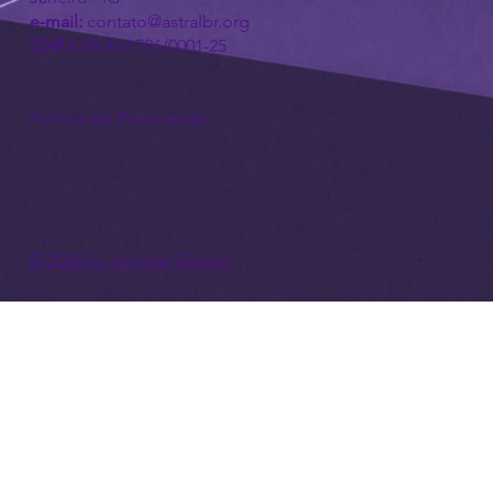
e-mail:
contato@astralbr.org
CNPJ:
08.869.796/0001-25
Política de Privacidade
© 2025 by Amilcar Zafalan