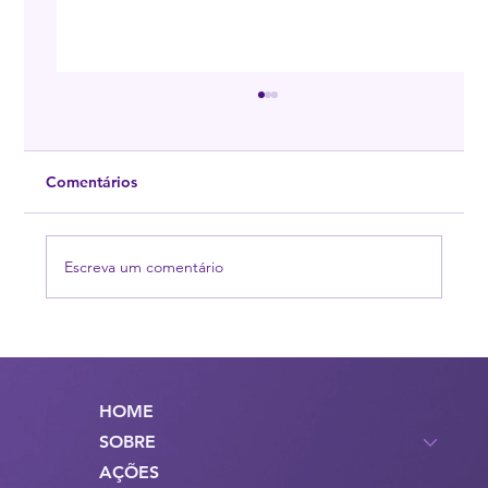
1º Encontro Nacional de Transtornos
Alimentares e Obesidade
<p>É com grande prazer que a ASTRALBR
Comentários
anuncia o Primeiro Encontro Nacional de
Transtornos Alimentares e Obesidade, sob a
liderança [&hellip;]</p>
Escreva um comentário
HOME
SOBRE
AÇÕES