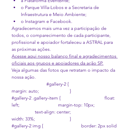
a Plataforma EventBrite;
o Parque Villa-Lobos e a Secretaria de 
Infraestrutura e Meio Ambiente;
o Instagram e Facebook.
Agradecemos mais uma vez a participação de 
todos, o comparecimento de cada participante, 
profissional e apoiador fortaleceu a ASTRAL para 
as próximas ações.
Acesse aqui nosso balanço final e agradecimentos 
oficiais aos grupos e apoiadores da ação SP.
Veja algumas das fotos que retratam o impacto da 
nossa ação.
#gallery
-2 {				
margin: auto;			}			
#gallery
-2 .gallery-item {				float: 
left;				margin-top: 10px;		
		text-align: center;				
width: 33%;			}			
#gallery
-2 img {				border: 2px solid 