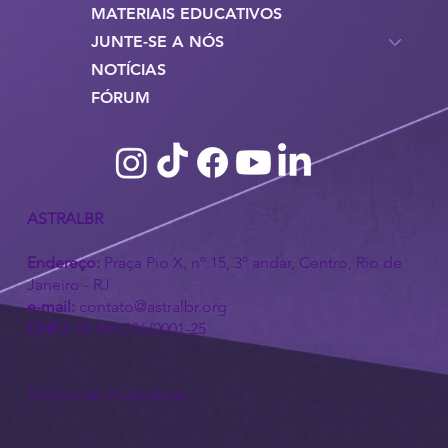
MATERIAIS EDUCATIVOS
JUNTE-SE A NÓS
NOTÍCIAS
FÓRUM
ASTRALBR
Endereço:
Praça Pio X, nº.15, 3º andar, Centro, Rio de
Janeiro - RJ
e-mail:
contato@astralbr.org
CNPJ:
08.869.796/0001-25
Política de Privacidade