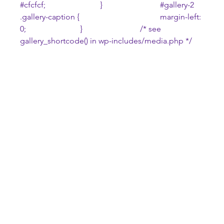
#cfcfcf
;			}			
#gallery
-2 
.gallery-caption {				margin-left: 
0;			}			/* see 
gallery_shortcode() in wp-includes/media.php */	