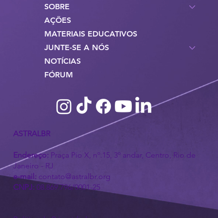
SOBRE
AÇÕES
MATERIAIS EDUCATIVOS
JUNTE-SE A NÓS
NOTÍCIAS
FÓRUM
ASTRALBR
Endereço:
Praça Pio X, nº.15, 3º andar, Centro, Rio de
Janeiro - RJ
e-mail:
contato@astralbr.org
CNPJ:
08.869.796/0001-25