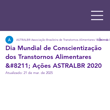
ASTRALBR Associação Brasileira de Transtornos Alimentares
15 de mai.
0 min de 
Dia Mundial de Conscientização
dos Transtornos Alimentares
&#8211; Ações ASTRALBR 2020
Atualizado:
21 de mar. de 2025