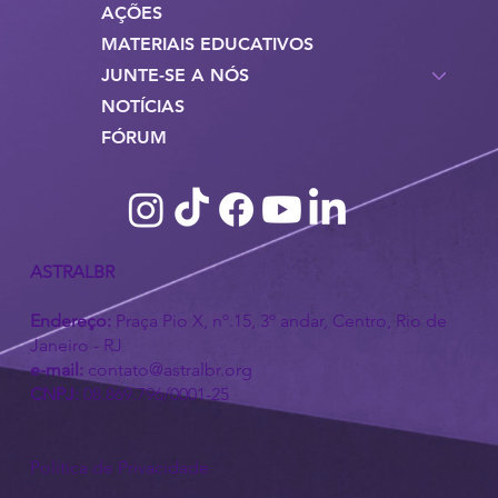
AÇÕES
MATERIAIS EDUCATIVOS
JUNTE-SE A NÓS
NOTÍCIAS
FÓRUM
ASTRALBR
Endereço:
Praça Pio X, nº.15, 3º andar, Centro, Rio de
Janeiro - RJ
e-mail:
contato@astralbr.org
CNPJ:
08.869.796/0001-25
Política de Privacidade