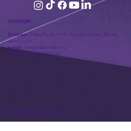
ASTRALBR
Endereço:
Praça Pio X, nº.15, 3º andar, Centro, Rio de
Janeiro - RJ
e-mail:
contato@astralbr.org
CNPJ:
08.869.796/0001-25
Política de Privacidade
© 2025 by Amilcar Zafalan