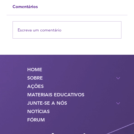
adaptado para o português
<p>O Manual “Minimum Standards of Care
Comentários
&#8211; cross-cultural action guideline for
eating disorders” da Academy for Eating
Disorders finalmente está [&hellip;]</p>
Escreva um comentário
HOME
SOBRE
AÇÕES
MATERIAIS EDUCATIVOS
JUNTE-SE A NÓS
NOTÍCIAS
FÓRUM