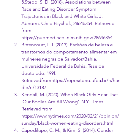
&Stepp, S. D. (2018). Associations between 
Race and Eating Disorder Symptom 
Trajectories in Black and White Girls. J. 
Abnorm. Child Psychol., 28646354. Retrieved 
from 
https://pubmed.ncbi.nlm.nih.gov/28646354
Bittencourt, L.J. (2013). Padrões de beleza e 
transtornos do comportamento alimentar em 
mulheres negras de Salvador/Bahia. 
Universidade Federal da Bahia. Tese de 
doutorado. 199f. 
Retrievedfrom
https://repositorio.ufba.br/ri/han
dle/ri/13187
Kendall, M. (2020). When Black Girls Hear That 
‘Our Bodies Are All Wrong’. N.Y. Times. 
Retrieved from 
https://www.nytimes.com/2020/02/21/opinion/
sunday/black-women-eating-disorders.html
Capodilupo, C. M., & Kim, S. (2014). Gender 